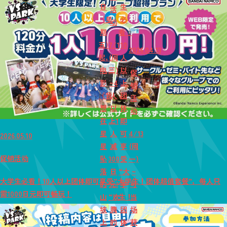
日
生
活
（星
必
动
期
看！
五）
7/1
10
2026.04.13
起，
(周
人
电
三)
以
促
影
~4
上
销
《我
人
团
活
想
以
体
动
在
上1
即
星
人
可
4/13
2026.05.10
星
减
享
(周
促销活动
坠
300
受
一)
落
日
“大
~
大学生必看！10人以上团体即可享受“大学生！团体超值套餐”，每人只
的
元!
学
可
需1000日元即可畅玩！
山
“欢
生！
当
坡
腾
团
场
上
的
体
获