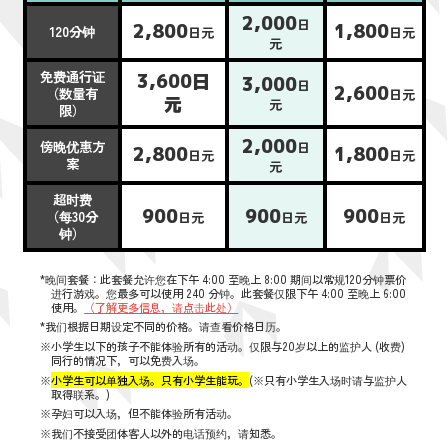
2,000
日
2,800
1,800
120分钟
日元
日元
元
免费通行证
3,600日
3,000
日
2,600
（数量有
日元
元
元
限）
2,000
傍晚优惠方
日
2,800
1,800
日元
日元
案
元
超时费
900
900
900
（每30分
日元
日元
日元
钟）
*晚间套餐：此套餐允许您在下午 4:00 至晚上 8:00 期间以常规120分钟票价
进行游戏。您最多可以使用 240 分钟。此套餐仅限下午 4:00 至晚上 6:00
使用。
（了解更多信息，请点击此处）
*我们根据日期设定不同的价格。请查看价格日历。
※小学生以下的孩子不能体验所有的活动。仅限与20岁以上的监护人 (收费)
同行的情况下，可以免费入场。
※
小学生可以单独入场。只有小学生能玩。
(※只有小学生入场时请与监护人
取得联系。)
※孕妇可以入场，但不能体验所有活动。
※我们不接受团体客人以外的电话预约，请知悉。