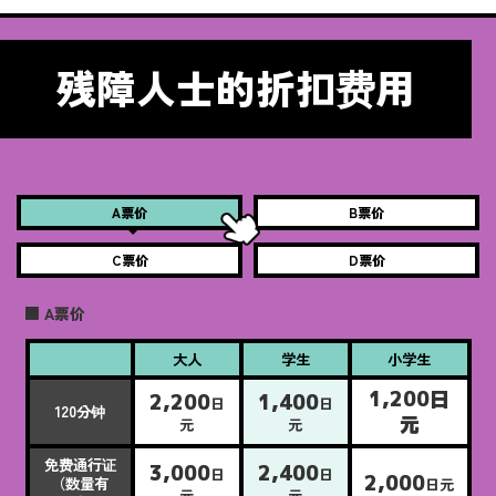
残障人士的折扣费用
A票价
B票价
C票价
D票价
■ A票价
大人
学生
小学生
1,200日
2,200
1,400
日
日
120分钟
元
元
元
免费通行证
3,000
2,400
日
日
2,000
（数量有
日元
元
元