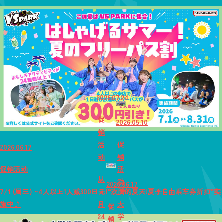
2026.07.24
促
2026.05.10
销
活
促
2026.06.17
动
销
促销活动
活
从
动
2026.06.17
7/1 (周三) ~4人以上1人减300日元!“欢腾的夏天!夏季自由乘车券折扣”实
7
施中♪
月
大
促
24
学
销