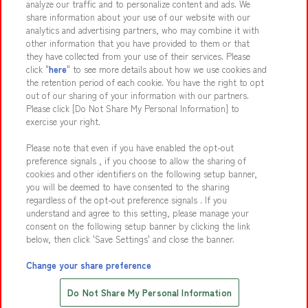
analyze our traffic and to personalize content and ads. We
share information about your use of our website with our
analytics and advertising partners, who may combine it with
事件活动
other information that you have provided to them or that
they have collected from your use of their services. Please
click "
here
" to see more details about how we use cookies and
the retention period of each cookie. You have the right to opt
out of our sharing of your information with our partners.
附属公司
可持续性
网站策略
隐私政策
Please click [Do Not Share My Personal Information] to
exercise your right.
Web可访问性策略和验证结果
和客户一起
食品提供
Please note that even if you have enabled the opt-out
客户骚扰应对政策
常见问题・联系我们
preference signals , if you choose to allow the sharing of
cookies and other identifiers on the following setup banner,
you will be deemed to have consented to the sharing
regardless of the opt-out preference signals . If you
understand and agree to this setting, please manage your
consent on the following setup banner by clicking the link
below, then click 'Save Settings' and close the banner.
©Bandai Namco Amusement Inc.
©Bandai Namco Amusement Lab Inc.
Change your share preference
©Bandai Namco Experience Inc.
线上优惠票热卖中
©HANAYASHIKI Co., Ltd. All Rights Reserved.
Do Not Share My Personal Information