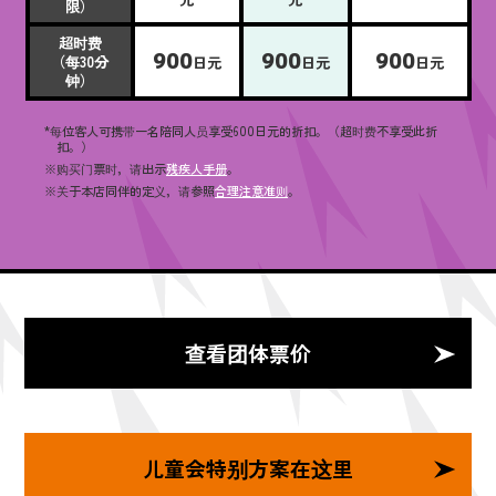
限）
超时费
900
900
900
（每30分
日元
日元
日元
钟）
*每位客人可携带一名陪同人员享受600日元的折扣。（超时费不享受此折
扣。）
※购买门票时，请出示
残疾人手册
。
※关于本店同伴的定义，请参照
合理注意准则
。
查看团体票价
儿童会特别方案在这里