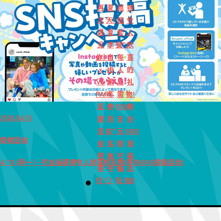
再
夏
超
得
次
天!
值
令
遇
夏
套
人
见
季
餐”，
欣
你》
自
每
喜
x
由
人
的
VS
乘
只
礼
PARK
车
需
物!
应
券
1000
举
2026.04.13
援
折
日
办
活
扣”
元
SNS
促销活动
动
实
即
投
将
施
可
稿
4/13 (周一) ~可当场获得令人欣喜的礼物!举办SNS投稿活动!
举
中
畅
活
行！
♪
玩！
动!