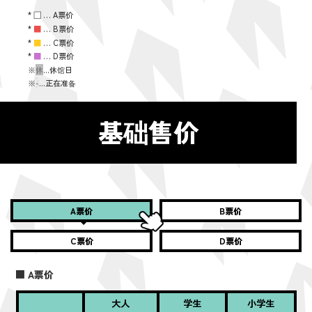
*
■
… A票价
*
■
… B票价
*
■
… C票价
*
■
… D票价
※
休
...休馆日
※
-
...正在准备
基础售价
A票价
B票价
C票价
D票价
■ A票价
大人
学生
小学生