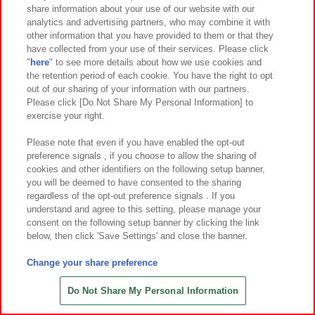
share information about your use of our website with our
お客様の個人情報は、当社が施設を有している国、または当社が
analytics and advertising partners, who may combine it with
サービス提供者と提携している国のいずれにおいても保存および
other information that you have provided to them or that they
処理される可能性があり、本サービスを利用することにより、お
have collected from your use of their services. Please click
"
here
" to see more details about how we use cookies and
客様は、お客様の情報がお客様の居住国以外の国（米国を含む）
the retention period of each cookie. You have the right to opt
に移転されることを理解しているものとします。 特定の状況下で
out of our sharing of your information with our partners.
は、これらの国の裁判所、法執行機関、規制機関、またはセキュ
Please click [Do Not Share My Personal Information] to
exercise your right.
リティ当局がお客様の個人情報にアクセスする権利を有する場合
があります。
Please note that even if you have enabled the opt-out
preference signals , if you choose to allow the sharing of
cookies and other identifiers on the following setup banner,
you will be deemed to have consented to the sharing
regardless of the opt-out preference signals . If you
13. 欧州連合（EEA）及びカリフォルニア州に関する
understand and agree to this setting, please manage your
追加情報
consent on the following setup banner by clicking the link
below, then click 'Save Settings' and close the banner.
EEA域内またはアメリカ合衆国カリフォルニア州に居住の方は、
Change your share preference
こちら（
https://bandainamco-am.co.jp/privacy/us.html
）のプライ
Do Not Share My Personal Information
バシーポリシーが適用されます。