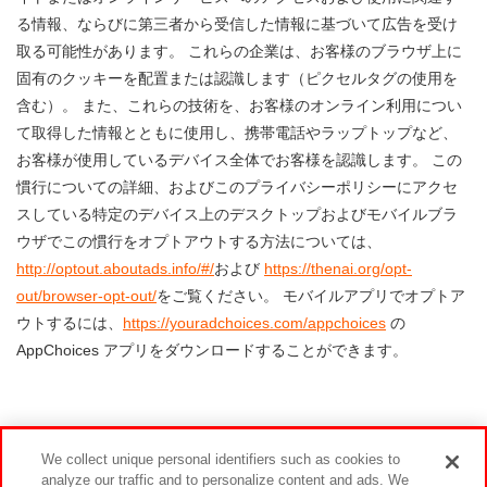
る情報、ならびに第三者から受信した情報に基づいて広告を受け
取る可能性があります。 これらの企業は、お客様のブラウザ上に
固有のクッキーを配置または認識します（ピクセルタグの使用を
含む）。 また、これらの技術を、お客様のオンライン利用につい
て取得した情報とともに使用し、携帯電話やラップトップなど、
お客様が使用しているデバイス全体でお客様を認識します。 この
慣行についての詳細、およびこのプライバシーポリシーにアクセ
スしている特定のデバイス上のデスクトップおよびモバイルブラ
ウザでこの慣行をオプトアウトする方法については、
http://optout.aboutads.info/#/
および
https://thenai.org/opt-
out/browser-opt-out/
をご覧ください。 モバイルアプリでオプトア
ウトするには、
https://youradchoices.com/appchoices
の
AppChoices アプリをダウンロードすることができます。
12. 裁判管轄及び国境を越えた取引について
We collect unique personal identifiers such as cookies to
analyze our traffic and to personalize content and ads. We