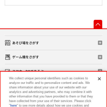
先
あそび場をさがす
ゲーム機をさがす
スマホ・PCであそぶ
We collect unique personal identifiers such as cookies to
analyze our traffic and to personalize content and ads. We
イベント・キャンペーン
share information about your use of our website with our
analytics and advertising partners, who may combine it with
other information that you have provided to them or that they
have collected from your use of their services. Please click
"
here
" to see more details about how we use cookies and