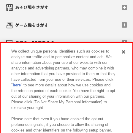
あそび場をさがす
ゲーム機をさがす
スマホ・PCであそぶ
We collect unique personal identifiers such as cookies to
analyze our traffic and to personalize content and ads. We
イベント・キャンペーン
share information about your use of our website with our
analytics and advertising partners, who may combine it with
other information that you have provided to them or that they
have collected from your use of their services. Please click
"
here
" to see more details about how we use cookies and
関連会社
サステナビリティ
サイトポリシー
the retention period of each cookie. You have the right to opt
out of our sharing of your information with our partners.
プライバシーポリシー
ウェブアクセシビリティ方針と検証結果
Please click [Do Not Share My Personal Information] to
exercise your right.
お取引先さまとともに
食品のご提供について
カスタマーハラスメント対応方針
よくあるご質問・お問い合わせ
Please note that even if you have enabled the opt-out
preference signals , if you choose to allow the sharing of
cookies and other identifiers on the following setup banner,