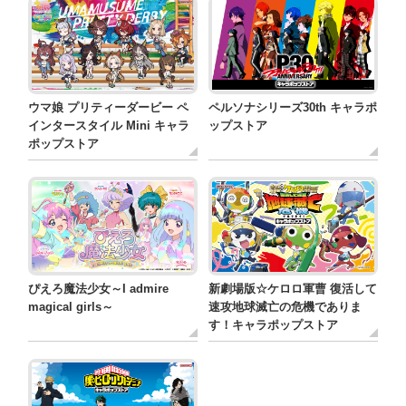
ウマ娘 プリティーダービー ペ
ペルソナシリーズ30th キャラポ
インタースタイル Mini キャラ
ップストア
ポップストア
ぴえろ魔法少女～I admire
新劇場版☆ケロロ軍曹 復活して
magical girls～
速攻地球滅亡の危機でありま
す！キャラポップストア