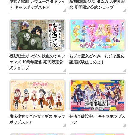
少女☆歌劇 レヴュースタァライ
新機動戦記ガンダムW 30周年記
ト キャラポップストア
念 期間限定公式ショップ
機動戦士ガンダム 鉄血のオルフ
おジャ魔女どれみ おジャ魔女
ェンズ 10周年記念 期間限定公
認定試験はじめます
式ショップ
神椿市建設中。 キャラポップス
魔法少女まどか☆マギカ キャラ
トア
ポップストア