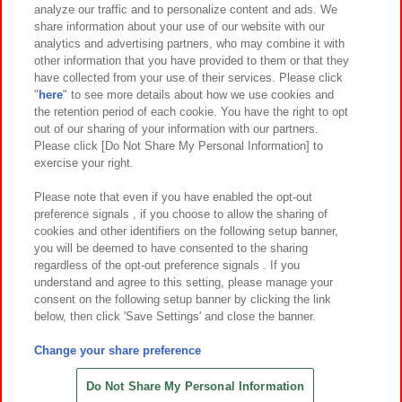
analyze our traffic and to personalize content and ads. We
イベント・キャンペーン
share information about your use of our website with our
analytics and advertising partners, who may combine it with
other information that you have provided to them or that they
have collected from your use of their services. Please click
"
here
" to see more details about how we use cookies and
関連会社
サステナビリティ
サイトポリシー
the retention period of each cookie. You have the right to opt
out of our sharing of your information with our partners.
プライバシーポリシー
ウェブアクセシビリティ方針と検証結果
Please click [Do Not Share My Personal Information] to
exercise your right.
お取引先さまとともに
食品のご提供について
カスタマーハラスメント対応方針
よくあるご質問・お問い合わせ
Please note that even if you have enabled the opt-out
preference signals , if you choose to allow the sharing of
cookies and other identifiers on the following setup banner,
you will be deemed to have consented to the sharing
regardless of the opt-out preference signals . If you
understand and agree to this setting, please manage your
consent on the following setup banner by clicking the link
below, then click 'Save Settings' and close the banner.
©Bandai Namco Amusement Inc.
©Bandai Namco Amusement Lab Inc.
Change your share preference
©Bandai Namco Experience Inc.
©HANAYASHIKI Co., Ltd. All Rights Reserved.
Do Not Share My Personal Information