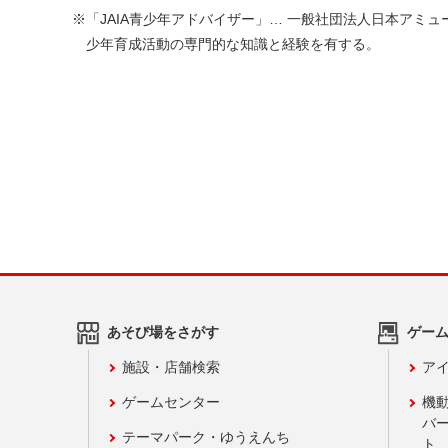
※「JAIA青少年アドバイザー」… 一般社団法人日本アミューズメント産業協会が主催する「JAIA青少年指導員養成講座」研修の修了者。青
少年育成活動の専門的な知識と経験を有する。
あそび場をさがす
ゲー
施設・店舗検索
アイ
ゲームセンター
機
バ
テーマパーク・ゆうえんち
ト