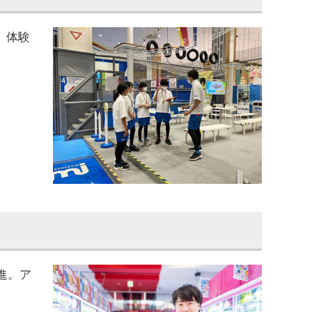
、体験
進。ア