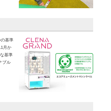
つの基準
1月か
たな基準
ナブル