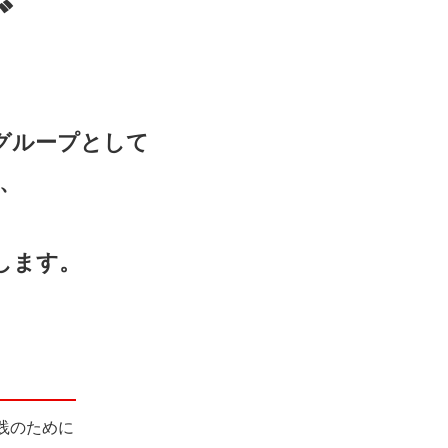
ぐ
グループとして
、
します。
実践のために