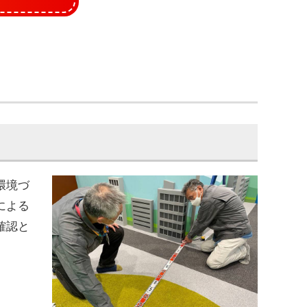
環境づ
による
確認と