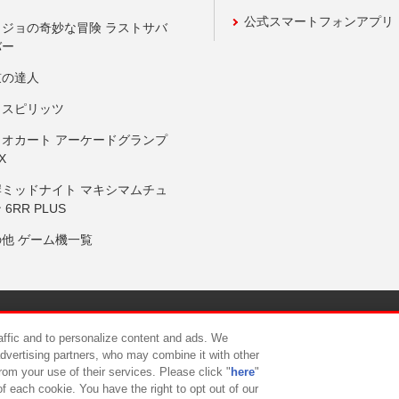
公式スマートフォンアプリ
ョジョの奇妙な冒険 ラストサバ
バー
鼓の達人
りスピリッツ
リオカート アーケードグランプ
X
岸ミッドナイト マキシマムチュ
 6RR PLUS
の他 ゲーム機一覧
サイトポリシー
プライバシーポリシー
ウェブアクセシビリティ方
raffic and to personalize content and ads. We
advertising partners, who may combine it with other
rom your use of their services. Please click "
here
"
供について
カスタマーハラスメント対応方針
よくあるご質問・
f each cookie. You have the right to opt out of our