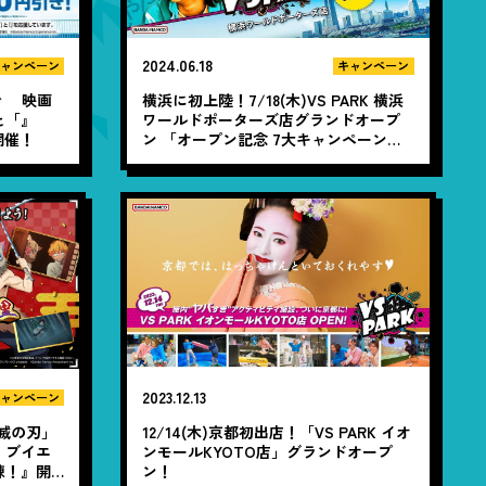
2024.06.18
ャンペーン
キャンペーン
で 映画
横浜に初上陸！7/18(木)VS PARK 横浜
と「』
ワールドポーターズ店グランドオープ
開催！
ン 「オープン記念 7大キャンペーン」
実施♪
2023.12.13
ャンペーン
鬼滅の刃」
12/14(木)京都初出店！「VS PARK イオ
！ブイエ
ンモールKYOTO店」グランドオープ
練！』開
ン！