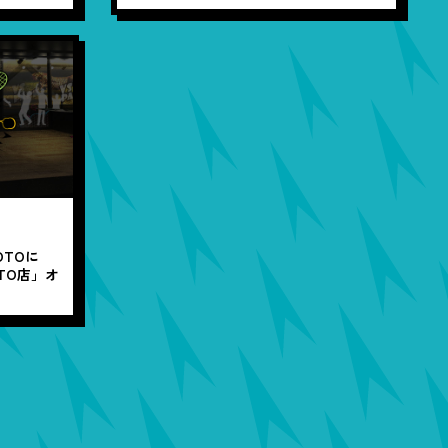
OTOに
OTO店」オ