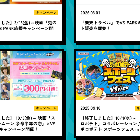
2026.03.01
キャンペーン
した】3/13(金)～映画「鬼の
「楽天トラベル」でVS PARK
S PARK応援キャンペーン開
ト販売を開始！
2025.09.18
キャンペーン
キ
した】 10/3(金)～ 映画「ス
【終了しました】10/1(水)～
ムーン 余命半年の恋」×VS
ロポテト」コラボレーション
援キャンペーン開催！
ポロポテト スポーツフェス in 
PARK・トンデミ」開催！