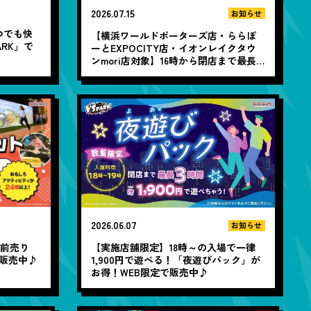
2026.07.15
お知らせ
つでも快
【横浜ワールドポーターズ店・ららぽ
RK」で
ーとEXPOCITY店・イオンレイクタウ
ンmori店対象】16時から閉店まで最長5
時間遊び放題！「夜遊びチケット」販
売中☆彡
2026.06.07
お知らせ
B前売り
【実施店舗限定】18時～の入場で一律
で販売中♪
1,900円で遊べる！「夜遊びパック」が
お得！WEB限定で販売中♪