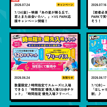
2026.07.24
2026.07.16
キャンペーン
7/24(金)～映画『あの星が降る丘で、
【若者必見
君とまた出会いたい。』×VS PARK応
PARKで
援キャンペーン開催！
そう！
2026.06.24
2026.06.17
お知らせ
数量限定♪時間指定でスムーズに入場
7/1(水)
できる！「時間指定 優先入場120分チケ
「はしゃ
ット」「時間指定 優先入場フリーパ
割」♪
ス」WEBにて販売！