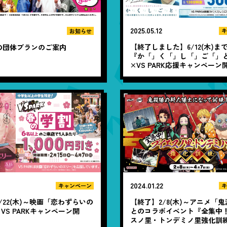
2025.05.12
キ
お知らせ
【終了しました】6/12(木)ま
RKの団体プランのご案内
『か「」く「」し「」ご「」
×VS PARK応援キャンペーン
2
2024.01.22
キャンペーン
キ
/22(木)～映画「恋わずらいの
【終了】2/8(木)～アニメ「
VS PARKキャンペーン開
とのコラボイベント『全集中
スノ里・トンデミノ里強化訓