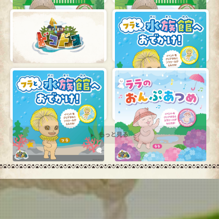
2026.07.24
2026.06.25
【正常稼働中】アクティビティ
ドコドコレイクタウン【7月限
稼働状況に関しまして
定】店内イベントのご紹介
立川髙島屋S.C.店
イオンレイクタウンmori店
2026.06.25
2026.05.26
ドコドコ立川【7月限定】店内
ドコドコレイクタウン【6月限
イベントのご紹介
定】店内イベントのご紹介
立川髙島屋S.C.店
イオンレイクタウンmori店
もっと見る