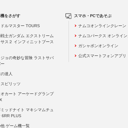
ム機をさがす
スマホ・PCであそぶ
ドルマスター TOURS
ナムコオンラインクレーン
動戦士ガンダム エクストリーム
ナムコパークス オンライ
ーサス２ インフィニットブース
ガシャポンオンライン
公式スマートフォンアプリ
ョジョの奇妙な冒険 ラストサバ
バー
鼓の達人
りスピリッツ
リオカート アーケードグランプ
X
岸ミッドナイト マキシマムチュ
 6RR PLUS
の他 ゲーム機一覧