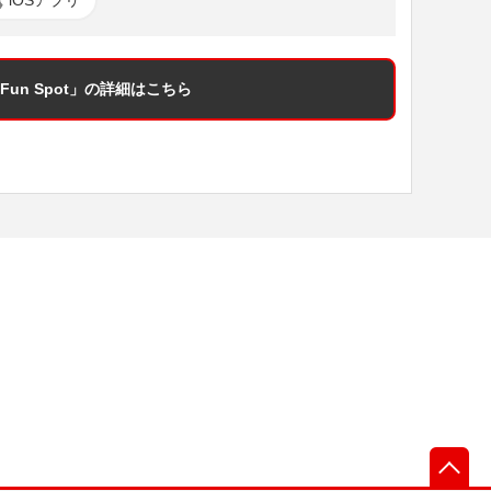
un Spot」
の詳細はこちら
先