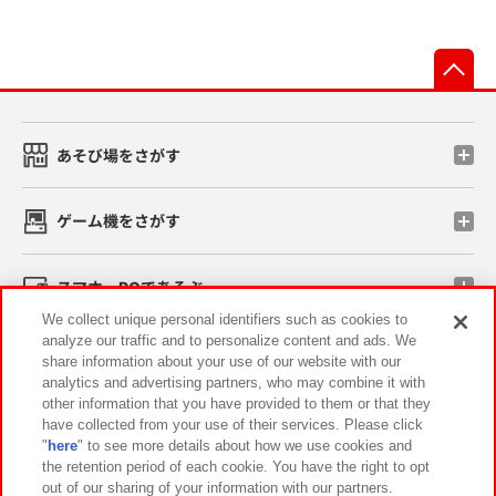
先
あそび場をさがす
ゲーム機をさがす
スマホ・PCであそぶ
We collect unique personal identifiers such as cookies to
analyze our traffic and to personalize content and ads. We
イベント・キャンペーン
share information about your use of our website with our
analytics and advertising partners, who may combine it with
other information that you have provided to them or that they
have collected from your use of their services. Please click
"
here
" to see more details about how we use cookies and
関連会社
サステナビリティ
サイトポリシー
the retention period of each cookie. You have the right to opt
out of our sharing of your information with our partners.
プライバシーポリシー
ウェブアクセシビリティ方針と検証結果