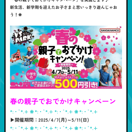
新生活、新学期を迎えたお子さまと思いっきり遊んじゃお
う！❀
春の親子でおでかけキャンペーン
*:・ﾟ*.+ ❀ *:・ﾟ*.+ *:・ﾟ*.+ ❀ *:・ﾟ*.+
▶開催期間：2025/4/7(月)～5/11(日)
*:・ﾟ*.+ ❀ *:・ﾟ*.+ *:・ﾟ*.+ ❀ *:・ﾟ*.+