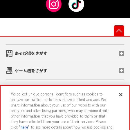
先
あそび場をさがす
ゲーム機をさがす
スマホ・PCであそぶ
We collect unique personal identifiers such as cookies to
analyze our traffic and to personalize content and ads. We
share information about your use of our website with our
イベント・キャンペーン
analytics and advertising partners, who may combine it with
other information that you have provided to them or that
they have collected from your use of their services. Please
click "
here
" to see more details about how we use cookies and