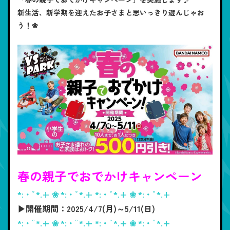
新生活、新学期を迎えたお子さまと思いっきり遊んじゃお
う！❀
春の親子でおでかけキャンペーン
*:・ﾟ*.+ ❀ *:・ﾟ*.+ *:・ﾟ*.+ ❀ *:・ﾟ*.+
▶開催期間：2025/4/7(月)～5/11(日)
*:・ﾟ*.+ ❀ *:・ﾟ*.+ *:・ﾟ*.+ ❀ *:・ﾟ*.+