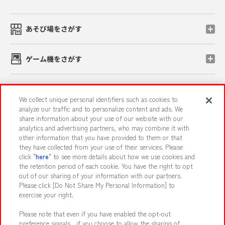
あそび場をさがす
ゲーム機をさがす
スマホ・PCであそぶ
We collect unique personal identifiers such as cookies to
analyze our traffic and to personalize content and ads. We
share information about your use of our website with our
イベント・キャンペーン
analytics and advertising partners, who may combine it with
other information that you have provided to them or that
they have collected from your use of their services. Please
click "
here
" to see more details about how we use cookies and
the retention period of each cookie. You have the right to opt
関連会社
サステナビリティ
サイトポリシー
out of our sharing of your information with our partners.
プライバシーポリシー
ウェブアクセシビリティ方針と検証結果
Please click [Do Not Share My Personal Information] to
exercise your right.
お取引先さまとともに
食品のご提供について
Please note that even if you have enabled the opt-out
カスタマーハラスメント対応方針
よくあるご質問・お問い合わせ
preference signals , if you choose to allow the sharing of