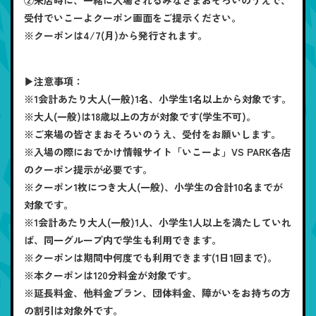
受付でいこーよクーポン画面をご提示ください。
※クーポンは4/7(月)から発行されます。
▶注意事項：
※1会計あたり大人(一般)1名、小学生1名以上から対象です。
※大人(一般)は18歳以上の方が対象です(学生不可)。
※ご来場の皆さまおそろいのうえ、受付をお願いします。
※入場の際におでかけ情報サイト「いこーよ」VS PARK各店
のクーポン提示が必要です。
※クーポン1枚につき大人(一般)、小学生の合計10名までが
対象です。
※1会計あたり大人(一般)1人、小学生1人以上を満たしていれ
ば、同一グループ内で学生も利用できます。
※クーポンは期間中何度でも利用できます(1日1回まで)。
※本クーポンは120分料金が対象です。
※延長料金、他料金プラン、団体料金、障がいをお持ちの方
の割引は対象外です。