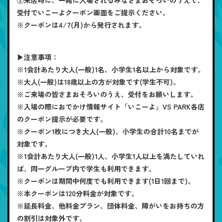
受付でいこーよクーポン画面をご提示ください。
※クーポンは4/7(月)から発行されます。
▶注意事項：
※1会計あたり大人(一般)1名、小学生1名以上から対象です。
※大人(一般)は18歳以上の方が対象です(学生不可)。
※ご来場の皆さまおそろいのうえ、受付をお願いします。
※入場の際におでかけ情報サイト「いこーよ」VS PARK各店
のクーポン提示が必要です。
※クーポン1枚につき大人(一般)、小学生の合計10名までが
対象です。
※1会計あたり大人(一般)1人、小学生1人以上を満たしていれ
ば、同一グループ内で学生も利用できます。
※クーポンは期間中何度でも利用できます(1日1回まで)。
※本クーポンは120分料金が対象です。
※延長料金、他料金プラン、団体料金、障がいをお持ちの方
の割引は対象外です。