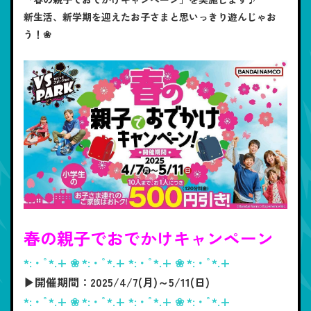
新生活、新学期を迎えたお子さまと思いっきり遊んじゃお
う！❀
春の親子でおでかけキャンペーン
*:・ﾟ*.+ ❀ *:・ﾟ*.+ *:・ﾟ*.+ ❀ *:・ﾟ*.+
▶開催期間：2025/4/7(月)～5/11(日)
*:・ﾟ*.+ ❀ *:・ﾟ*.+ *:・ﾟ*.+ ❀ *:・ﾟ*.+