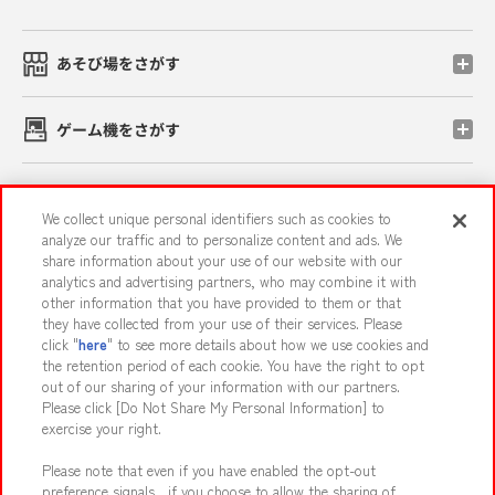
あそび場をさがす
ゲーム機をさがす
スマホ・PCであそぶ
We collect unique personal identifiers such as cookies to
analyze our traffic and to personalize content and ads. We
share information about your use of our website with our
イベント・キャンペーン
analytics and advertising partners, who may combine it with
other information that you have provided to them or that
they have collected from your use of their services. Please
click "
here
" to see more details about how we use cookies and
the retention period of each cookie. You have the right to opt
関連会社
サステナビリティ
サイトポリシー
out of our sharing of your information with our partners.
プライバシーポリシー
ウェブアクセシビリティ方針と検証結果
Please click [Do Not Share My Personal Information] to
exercise your right.
お取引先さまとともに
食品のご提供について
Please note that even if you have enabled the opt-out
カスタマーハラスメント対応方針
よくあるご質問・お問い合わせ
preference signals , if you choose to allow the sharing of