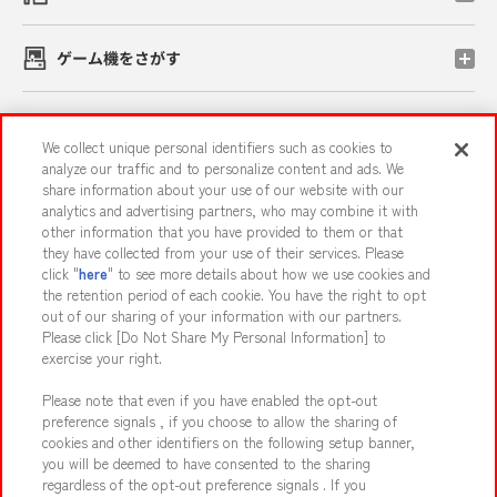
ゲーム機をさがす
スマホ・PCであそぶ
We collect unique personal identifiers such as cookies to
analyze our traffic and to personalize content and ads. We
share information about your use of our website with our
イベント・キャンペーン
analytics and advertising partners, who may combine it with
other information that you have provided to them or that
they have collected from your use of their services. Please
click "
here
" to see more details about how we use cookies and
the retention period of each cookie. You have the right to opt
関連会社
サステナビリティ
サイトポリシー
out of our sharing of your information with our partners.
プライバシーポリシー
ウェブアクセシビリティ方針と検証結果
Please click [Do Not Share My Personal Information] to
exercise your right.
お取引先さまとともに
食品のご提供について
Please note that even if you have enabled the opt-out
カスタマーハラスメント対応方針
よくあるご質問・お問い合わせ
preference signals , if you choose to allow the sharing of
cookies and other identifiers on the following setup banner,
you will be deemed to have consented to the sharing
regardless of the opt-out preference signals . If you