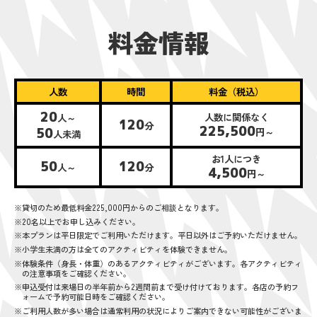
料金情報
人数
時間
料金（税込）
20
人数に関係なく
人～
120
分
225,500
50
円～
人未満
お1人につき
50
120
人～
分
4,500
円～
※貸切のため最低料金225,000円からのご相談となります。
※20名以上でお申し込みください。
※本プランは平日限定でご利用いただけます。平日以外はご予約いただけません。
※小学生未満の方は全てのアクティビティを体験できません。
※体験条件（身長・体重）のあるアクティビティがございます。各アクティビティ
の注意事項をご確認ください。
※申込受付は来場日の半年前から2週間前まで受け付けております。各店の予約フ
ォームで予約可能日時をご確認ください。
※ご利用人数が多い場合は通常利用の状況によりご案内できない可能性がございま