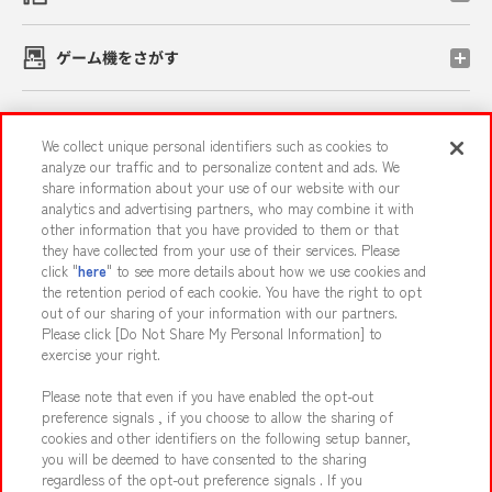
ゲーム機をさがす
スマホ・PCであそぶ
We collect unique personal identifiers such as cookies to
analyze our traffic and to personalize content and ads. We
share information about your use of our website with our
イベント・キャンペーン
analytics and advertising partners, who may combine it with
other information that you have provided to them or that
they have collected from your use of their services. Please
click "
here
" to see more details about how we use cookies and
the retention period of each cookie. You have the right to opt
関連会社
サステナビリティ
サイトポリシー
out of our sharing of your information with our partners.
プライバシーポリシー
ウェブアクセシビリティ方針と検証結果
Please click [Do Not Share My Personal Information] to
exercise your right.
お取引先さまとともに
食品のご提供について
Please note that even if you have enabled the opt-out
カスタマーハラスメント対応方針
よくあるご質問・お問い合わせ
preference signals , if you choose to allow the sharing of
cookies and other identifiers on the following setup banner,
you will be deemed to have consented to the sharing
regardless of the opt-out preference signals . If you