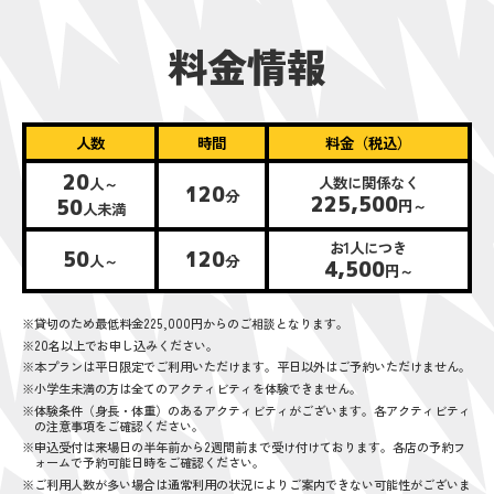
料金情報
人数
時間
料金（税込）
20
人数に関係なく
人～
120
分
225,500
50
円～
人未満
お1人につき
50
120
人～
分
4,500
円～
※貸切のため最低料金225,000円からのご相談となります。
※20名以上でお申し込みください。
※本プランは平日限定でご利用いただけます。平日以外はご予約いただけません。
※小学生未満の方は全てのアクティビティを体験できません。
※体験条件（身長・体重）のあるアクティビティがございます。各アクティビティ
の注意事項をご確認ください。
※申込受付は来場日の半年前から2週間前まで受け付けております。各店の予約フ
ォームで予約可能日時をご確認ください。
※ご利用人数が多い場合は通常利用の状況によりご案内できない可能性がございま