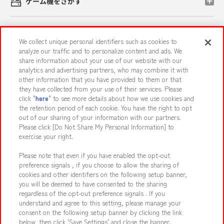
ゲーム機をさがす
スマホ・PCであそぶ
We collect unique personal identifiers such as cookies to
analyze our traffic and to personalize content and ads. We
share information about your use of our website with our
イベント・キャンペーン
analytics and advertising partners, who may combine it with
other information that you have provided to them or that
they have collected from your use of their services. Please
click "
here
" to see more details about how we use cookies and
the retention period of each cookie. You have the right to opt
関連会社
サステナビリティ
サイトポリシー
out of our sharing of your information with our partners.
プライバシーポリシー
ウェブアクセシビリティ方針と検証結果
Please click [Do Not Share My Personal Information] to
exercise your right.
お取引先さまとともに
食品のご提供について
Please note that even if you have enabled the opt-out
カスタマーハラスメント対応方針
よくあるご質問・お問い合わせ
preference signals , if you choose to allow the sharing of
cookies and other identifiers on the following setup banner,
you will be deemed to have consented to the sharing
regardless of the opt-out preference signals . If you
understand and agree to this setting, please manage your
consent on the following setup banner by clicking the link
below, then click 'Save Settings' and close the banner.