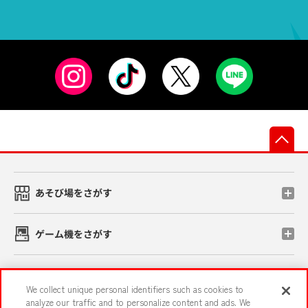
先
あそび場をさがす
ゲーム機をさがす
スマホ・PCであそぶ
We collect unique personal identifiers such as cookies to
analyze our traffic and to personalize content and ads. We