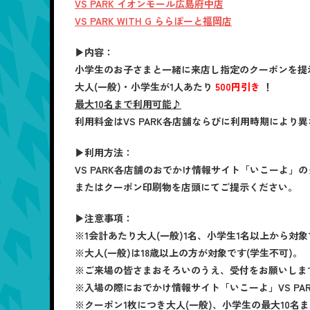
VS PARK イオンモール広島府中店
VS PARK WITH G ららぽーと福岡店
▶内容：
小学生のお子さまと一緒に来店し指定のクーポンを提
大人(一般)・小学生が1人あたり
500円引き
！
最大10名まで利用可能♪
利用料金はVS PARK各店舗ならびに利用時期によ
▶利用方法：
VS PARK各店舗のおでかけ情報サイト「いこーよ」
またはクーポン印刷物を店頭にてご提示ください。
▶注意事項：
※1会計あたり大人(一般)1名、小学生1名以上から対
※大人(一般)は18歳以上の方が対象です(学生不可)。
※ご来場の皆さまおそろいのうえ、受付をお願いしま
※入場の際におでかけ情報サイト「いこーよ」VS PA
※クーポン1枚につき大人(一般)、小学生の最大10名