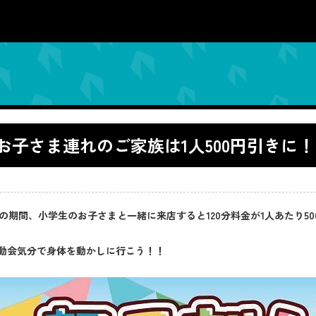
生のお子さま連れのご家族は1人500円引き
7日(日)までの期間、小学生のお子さまと一緒に来店すると120分料金が1人あ
動会気分で身体を動かしに行こう！！