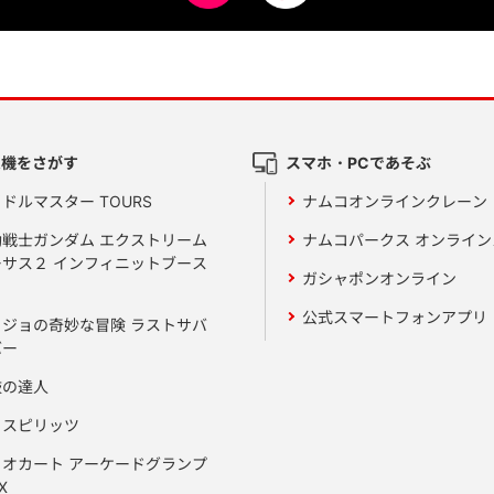
ム機をさがす
スマホ・PCであそぶ
ドルマスター TOURS
ナムコオンラインクレーン
動戦士ガンダム エクストリーム
ナムコパークス オンライ
ーサス２ インフィニットブース
ガシャポンオンライン
公式スマートフォンアプリ
ョジョの奇妙な冒険 ラストサバ
バー
鼓の達人
りスピリッツ
リオカート アーケードグランプ
X