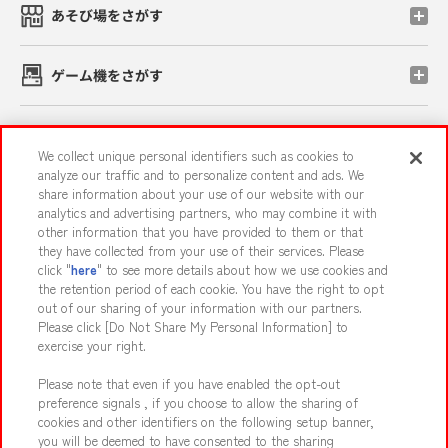
あそび場をさがす
ゲーム機をさがす
スマホ・PCであそぶ
We collect unique personal identifiers such as cookies to
analyze our traffic and to personalize content and ads. We
share information about your use of our website with our
イベント・キャンペーン
analytics and advertising partners, who may combine it with
other information that you have provided to them or that
they have collected from your use of their services. Please
click "
here
" to see more details about how we use cookies and
the retention period of each cookie. You have the right to opt
関連会社
サステナビリティ
サイトポリシー
out of our sharing of your information with our partners.
プライバシーポリシー
ウェブアクセシビリティ方針と検証結果
Please click [Do Not Share My Personal Information] to
exercise your right.
お取引先さまとともに
食品のご提供について
Please note that even if you have enabled the opt-out
カスタマーハラスメント対応方針
よくあるご質問・お問い合わせ
preference signals , if you choose to allow the sharing of
cookies and other identifiers on the following setup banner,
you will be deemed to have consented to the sharing