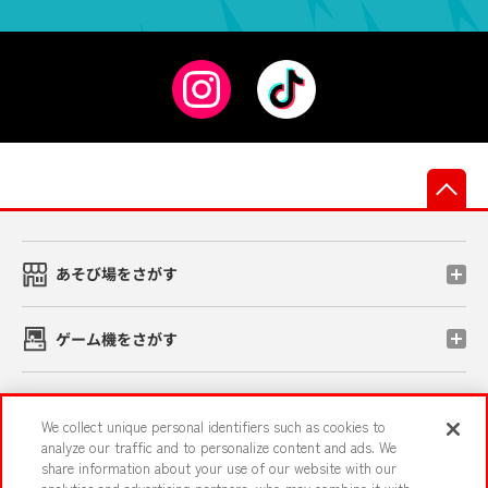
先
あそび場をさがす
ゲーム機をさがす
スマホ・PCであそぶ
We collect unique personal identifiers such as cookies to
analyze our traffic and to personalize content and ads. We
share information about your use of our website with our
イベント・キャンペーン