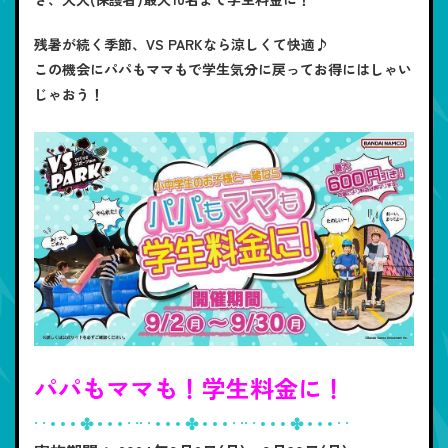
残暑が続く季節、VS PARKなら涼しくて快適♪
この機会にパパもママもで学生気分に戻ってお得にはしゃい
じゃおう！
パパもママも！学生料金に！
· · • • • ✤ • • • · ·· · • • • ✤ • • • · ·· · • • • ✤ • • • · ·