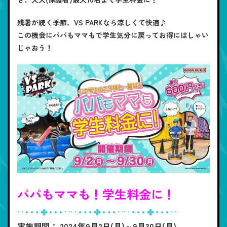
残暑が続く季節、VS PARKなら涼しくて快適♪
この機会にパパもママもで学生気分に戻ってお得にはしゃい
じゃおう！
パパもママも！学生料金に！
· · • • • ✤ • • • · ·· · • • • ✤ • • • · ·· · • • • ✤ • • • · ·
実施期間： 2024年9月2日(月)～9月30日(月)