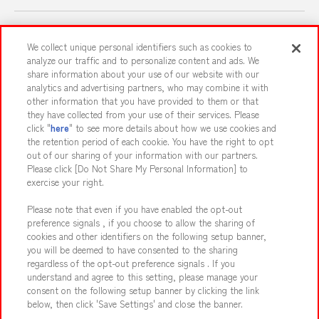
スマホ・PCであそぶ
We collect unique personal identifiers such as cookies to
analyze our traffic and to personalize content and ads. We
share information about your use of our website with our
イベント・キャンペーン
analytics and advertising partners, who may combine it with
other information that you have provided to them or that
they have collected from your use of their services. Please
click "
here
" to see more details about how we use cookies and
the retention period of each cookie. You have the right to opt
関連会社
サステナビリティ
サイトポリシー
out of our sharing of your information with our partners.
プライバシーポリシー
ウェブアクセシビリティ方針と検証結果
Please click [Do Not Share My Personal Information] to
exercise your right.
お取引先さまとともに
食品のご提供について
Please note that even if you have enabled the opt-out
カスタマーハラスメント対応方針
よくあるご質問・お問い合わせ
preference signals , if you choose to allow the sharing of
cookies and other identifiers on the following setup banner,
you will be deemed to have consented to the sharing
regardless of the opt-out preference signals . If you
understand and agree to this setting, please manage your
consent on the following setup banner by clicking the link
below, then click 'Save Settings' and close the banner.
©Bandai Namco Amusement Inc.