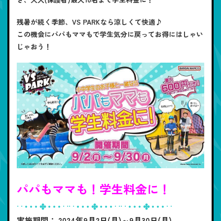
残暑が続く季節、VS PARKなら涼しくて快適♪
この機会にパパもママもで学生気分に戻ってお得にはしゃい
じゃおう！
パパもママも！学生料金に！
· · • • • ✤ • • • · ·· · • • • ✤ • • • · ·· · • • • ✤ • • • · ·
実施期間： 2024年9月2日(月)～9月30日(月)