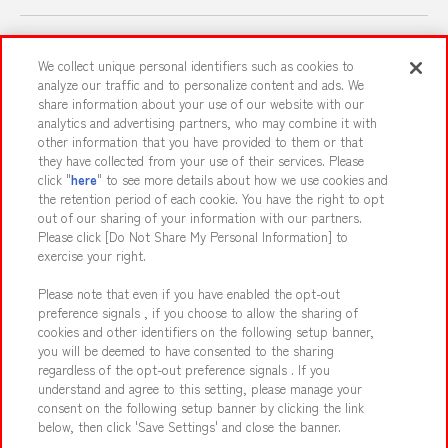
スマホ・PCであそぶ
We collect unique personal identifiers such as cookies to
analyze our traffic and to personalize content and ads. We
share information about your use of our website with our
イベント・キャンペーン
analytics and advertising partners, who may combine it with
other information that you have provided to them or that
they have collected from your use of their services. Please
click "
here
" to see more details about how we use cookies and
the retention period of each cookie. You have the right to opt
関連会社
サステナビリティ
サイトポリシー
out of our sharing of your information with our partners.
プライバシーポリシー
ウェブアクセシビリティ方針と検証結果
Please click [Do Not Share My Personal Information] to
exercise your right.
お取引先さまとともに
食品のご提供について
Please note that even if you have enabled the opt-out
カスタマーハラスメント対応方針
よくあるご質問・お問い合わせ
preference signals , if you choose to allow the sharing of
cookies and other identifiers on the following setup banner,
you will be deemed to have consented to the sharing
regardless of the opt-out preference signals . If you
understand and agree to this setting, please manage your
consent on the following setup banner by clicking the link
below, then click 'Save Settings' and close the banner.
©Bandai Namco Amusement Inc.