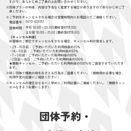
すので、あらかじめご了承の上お問い合わせください。
※団体プランの料金、内容は予告なく変更する場合がありますのであらかじめご了
承ください。
※ご予約をキャンセルされる場合は営業時間内にお電話にてご連絡ください。
0570-025157
電話番号：
平日 10:00～20:00(最終受付19:00)
営業時間：
土日祝 10:00～21:00 (最終受付19:00)
【キャンセル料金】
お客様のご都合でキャンセルをされる場合、キャンセル料が発生します。
・29～15日前：ご予約いただいた利用料金の20%
・14～8日前：ご予約いただいた利用料金の50%
・7～3日前：ご予約いただいた利用料金の80%
・2日前〜当日：ご予約いただいた利用料金の100%
★無断キャンセル：ご予約いただいた利用料金の100％をご請求させていただき
ます。
※同じ団体で複数の枠をおさえる行為はご遠慮ください。（複数枠が必要な場合、
利用予定の店舗にご相談ください）
※キャンセルの場合はなるべく早めにご利用店舗にご連絡ください。（無断キャン
セルなきようお願いします）
団体予約・