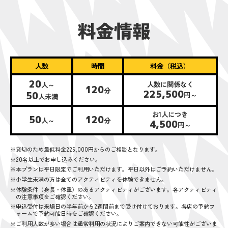
料金情報
人数
時間
料金（税込）
20
人数に関係なく
人～
120
分
225,500
50
円～
人未満
お1人につき
50
120
人～
分
4,500
円～
※貸切のため最低料金225,000円からのご相談となります。
※20名以上でお申し込みください。
※本プランは平日限定でご利用いただけます。平日以外はご予約いただけません。
※小学生未満の方は全てのアクティビティを体験できません。
※体験条件（身長・体重）のあるアクティビティがございます。各アクティビティ
の注意事項をご確認ください。
※申込受付は来場日の半年前から2週間前まで受け付けております。各店の予約フ
ォームで予約可能日時をご確認ください。
※ご利用人数が多い場合は通常利用の状況によりご案内できない可能性がございま