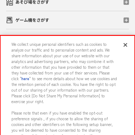
あそび場をさがす
ゲーム機をさがす
スマホ・PCであそぶ
We collect unique personal identifiers such as cookies to
analyze our traffic and to personalize content and ads. We
share information about your use of our website with our
イベント・キャンペーン
analytics and advertising partners, who may combine it with
other information that you have provided to them or that
they have collected from your use of their services. Please
click "
here
" to see more details about how we use cookies and
the retention period of each cookie. You have the right to opt
関連会社
サステナビリティ
サイトポリシー
out of our sharing of your information with our partners.
プライバシーポリシー
ウェブアクセシビリティ方針と検証結果
Please click [Do Not Share My Personal Information] to
exercise your right.
お取引先さまとともに
食品のご提供について
Please note that even if you have enabled the opt-out
カスタマーハラスメント対応方針
よくあるご質問・お問い合わせ
preference signals , if you choose to allow the sharing of
cookies and other identifiers on the following setup banner,
you will be deemed to have consented to the sharing