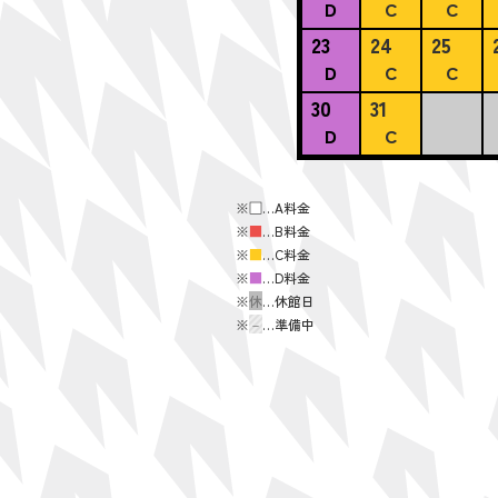
D
C
C
23
24
25
D
C
C
30
31
D
C
※
■
…A料金
※
■
…B料金
※
■
…C料金
※
■
…D料金
※
休
…休館日
※
－
…準備中