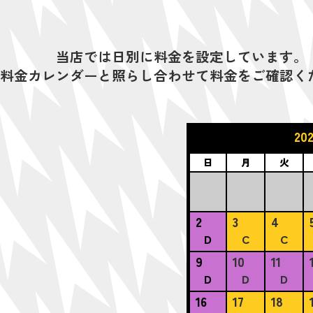
当店では日別に料金を設定しています。
料金カレンダーと照らし合わせて料金をご確認く
20
日
月
火
2
3
4
D
C
C
9
10
11
D
D
D
16
17
18