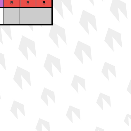
B
B
B