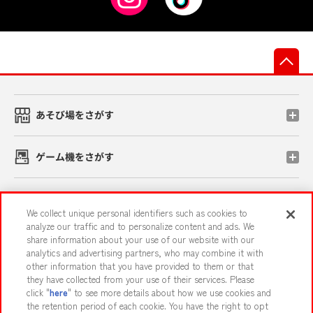
先
あそび場をさがす
ゲーム機をさがす
スマホ・PCであそぶ
We collect unique personal identifiers such as cookies to
analyze our traffic and to personalize content and ads. We
share information about your use of our website with our
イベント・キャンペーン
analytics and advertising partners, who may combine it with
other information that you have provided to them or that
they have collected from your use of their services. Please
click "
here
" to see more details about how we use cookies and
the retention period of each cookie. You have the right to opt
関連会社
サステナビリティ
サイトポリシー