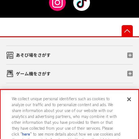
先
あそび場をさがす
ゲーム機をさがす
スマホ・PCであそぶ
We collect unique personal identifiers such as cookies to
analyze our traffic and to personalize content and ads. We
share information about your use of our website with our
イベント・キャンペーン
analytics and advertising partners, who may combine it with
other information that you have provided to them or that
they have collected from your use of their services. Please
click "
here
" to see more details about how we use cookies and