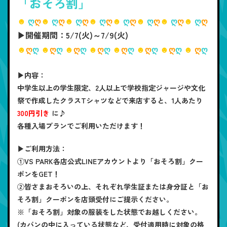
「おそろ割」
☻
ღ
ღ
☻
ღ
ღ
☻
ღ
ღ
☻
ღ
ღ
☻
ღ
ღ
☻
ღ
ღ
☻
ღ
ღ
☻
ღ
ღ
▶開催期間：5/7(火)～7/9(火)
☻
ღ
ღ
☻
ღ
ღ
☻
ღ
ღ
☻
ღ
ღ
☻
ღ
ღ
☻
ღ
ღ
☻
ღ
ღ
☻
ღ
ღ
▶内容：
中学生以上の学生限定、2人以上で学校指定ジャージや文化
祭で作成したクラスTシャツなどで来店すると、1人あたり
300円引き
に♪
各種入場プランでご利用いただけます！
▶ご利用方法：
①VS PARK各店公式LINEアカウントより「おそろ割」クー
ポンをGET！
②皆さまおそろいの上、それぞれ学生証または身分証と「お
そろ割」クーポンを店頭受付にご提示ください。
※「おそろ割」対象の服装をした状態でお越しください。
(カバンの中に入っている状態など、受付適用時に対象の格