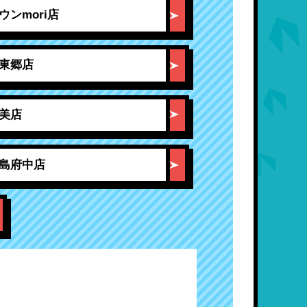
ウンmori店
知東郷店
天美店
広島府中店