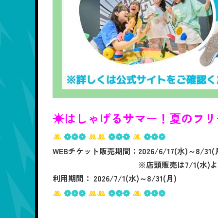
☀はしゃげるサマー！夏のフリ
ꔛ
❁❁❁
ꔛꔛ
❁❁❁
ꔛ
❁❁❁
WEBチケット販売期間：2026/6/17(水)～8/31(
※店頭販売は7/1(水)より開
利用期間： 2026/7/1(水)～8/31(月)
ꔛ
❁❁❁
ꔛꔛ
❁❁❁
ꔛ
❁❁❁