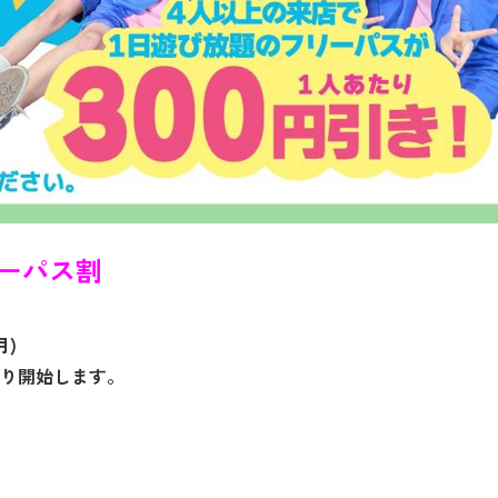
ーパス割
月)
始します。