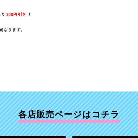
たり
300円引き
！
り異なります。
各店販売ページはコチラ