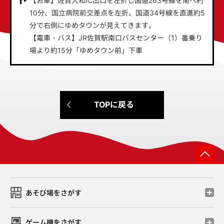
【お車】佐賀大和IC出口を左折し国道263号線を南へ約
10分、国立病院前交差点を左折。国道34号線を直進約5
分で右側にゆめタウンが見えてきます。
【電車・バス】JR佐賀駅南口バスセンター（1）番乗り
場より約15分「ゆめタウン前」下車
TOPに戻る
先
あそび場をさがす
ゲーム機をさがす