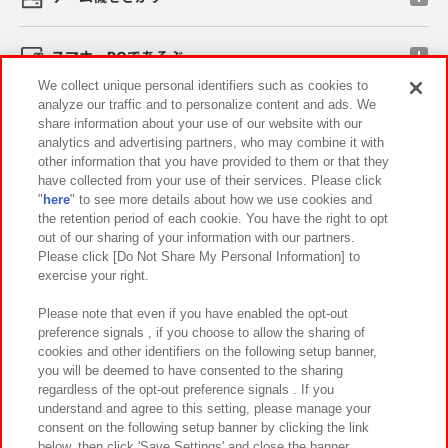
スマホ・PCであそぶ
We collect unique personal identifiers such as cookies to
analyze our traffic and to personalize content and ads. We
イベント・キャンペーン
share information about your use of our website with our
analytics and advertising partners, who may combine it with
other information that you have provided to them or that they
have collected from your use of their services. Please click
"
here
" to see more details about how we use cookies and
関連会社
サステナビリティ
サイトポリシー
the retention period of each cookie. You have the right to opt
out of our sharing of your information with our partners.
プライバシーポリシー
ウェブアクセシビリティ方針と検証結果
Please click [Do Not Share My Personal Information] to
exercise your right.
お取引先さまとともに
食品のご提供について
カスタマーハラスメント対応方針
よくあるご質問・お問い合わせ
Please note that even if you have enabled the opt-out
preference signals , if you choose to allow the sharing of
cookies and other identifiers on the following setup banner,
you will be deemed to have consented to the sharing
regardless of the opt-out preference signals . If you
understand and agree to this setting, please manage your
consent on the following setup banner by clicking the link
below, then click 'Save Settings' and close the banner.