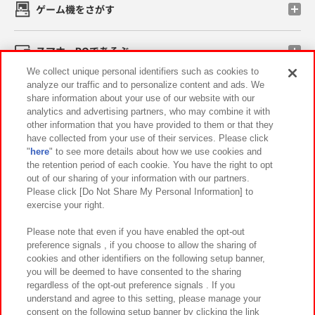
ゲーム機をさがす
スマホ・PCであそぶ
We collect unique personal identifiers such as cookies to
analyze our traffic and to personalize content and ads. We
イベント・キャンペーン
share information about your use of our website with our
analytics and advertising partners, who may combine it with
other information that you have provided to them or that they
have collected from your use of their services. Please click
"
here
" to see more details about how we use cookies and
関連会社
サステナビリティ
サイトポリシー
the retention period of each cookie. You have the right to opt
out of our sharing of your information with our partners.
プライバシーポリシー
ウェブアクセシビリティ方針と検証結果
Please click [Do Not Share My Personal Information] to
exercise your right.
お取引先さまとともに
食品のご提供について
カスタマーハラスメント対応方針
よくあるご質問・お問い合わせ
Please note that even if you have enabled the opt-out
preference signals , if you choose to allow the sharing of
cookies and other identifiers on the following setup banner,
you will be deemed to have consented to the sharing
regardless of the opt-out preference signals . If you
understand and agree to this setting, please manage your
consent on the following setup banner by clicking the link