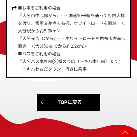
■お車をご利用の場合
『大分市中心部から』･･･ 国道10号線を通って府内大橋
を渡り、宮崎交差点を右折、ホワイトロードを直進。＜
大分駅から約8.2km＞
『大分光吉I.Cから』･･･ ホワイトロードを由布市方面へ
直進。＜大分光吉I.Cから約2.2km＞
■バスをご利用の場合
『大分バス本社前②番のりば（トキハ本店前）より』
「トキハわさだタウン」行きに乗車。
TOPに戻る
先