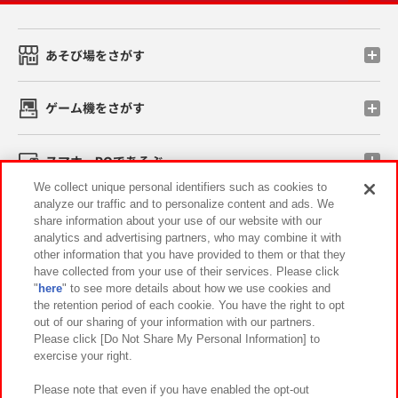
あそび場をさがす
ゲーム機をさがす
スマホ・PCであそぶ
We collect unique personal identifiers such as cookies to
analyze our traffic and to personalize content and ads. We
イベント・キャンペーン
share information about your use of our website with our
analytics and advertising partners, who may combine it with
other information that you have provided to them or that they
have collected from your use of their services. Please click
"
here
" to see more details about how we use cookies and
関連会社
サステナビリティ
サイトポリシー
the retention period of each cookie. You have the right to opt
out of our sharing of your information with our partners.
プライバシーポリシー
ウェブアクセシビリティ方針と検証結果
Please click [Do Not Share My Personal Information] to
exercise your right.
お取引先さまとともに
食品のご提供について
カスタマーハラスメント対応方針
よくあるご質問・お問い合わせ
Please note that even if you have enabled the opt-out