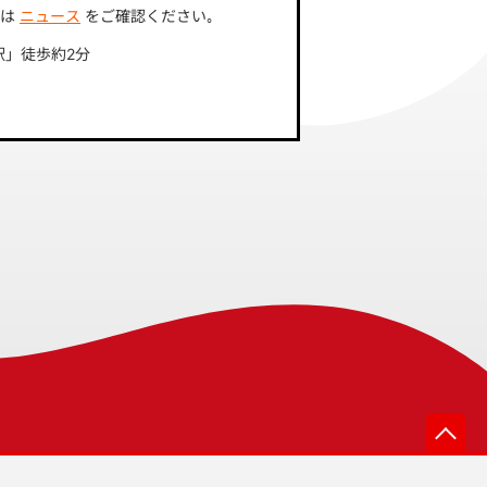
ては
ニュース
をご確認ください｡
駅」徒歩約2分
先