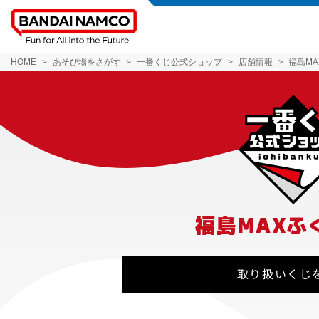
HOME
あそび場をさがす
一番くじ公式ショップ
店舗情報
福島M
福島MAXふ
取り扱いくじ