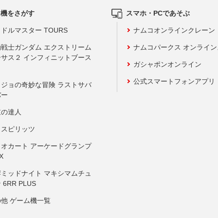
ム機をさがす
スマホ・PCであそぶ
ドルマスター TOURS
ナムコオンラインクレーン
動戦士ガンダム エクストリーム
ナムコパークス オンライ
ーサス２ インフィニットブース
ガシャポンオンライン
公式スマートフォンアプリ
ョジョの奇妙な冒険 ラストサバ
バー
鼓の達人
りスピリッツ
リオカート アーケードグランプ
X
岸ミッドナイト マキシマムチュ
 6RR PLUS
の他 ゲーム機一覧