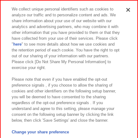
スマホ・PCであそぶ
We collect unique personal identifiers such as cookies to
analyze our traffic and to personalize content and ads. We
イベント・キャンペーン
share information about your use of our website with our
analytics and advertising partners, who may combine it with
other information that you have provided to them or that they
have collected from your use of their services. Please click
"
here
" to see more details about how we use cookies and
関連会社
サステナビリティ
サイトポリシー
the retention period of each cookie. You have the right to opt
out of our sharing of your information with our partners.
プライバシーポリシー
ウェブアクセシビリティ方針と検証結果
Please click [Do Not Share My Personal Information] to
exercise your right.
お取引先さまとともに
食品のご提供について
カスタマーハラスメント対応方針
よくあるご質問・お問い合わせ
Please note that even if you have enabled the opt-out
preference signals , if you choose to allow the sharing of
cookies and other identifiers on the following setup banner,
you will be deemed to have consented to the sharing
regardless of the opt-out preference signals . If you
understand and agree to this setting, please manage your
consent on the following setup banner by clicking the link
below, then click 'Save Settings' and close the banner.
©Bandai Namco Amusement Inc.
©Bandai Namco Amusement Lab Inc.
Change your share preference
©Bandai Namco Experience Inc.