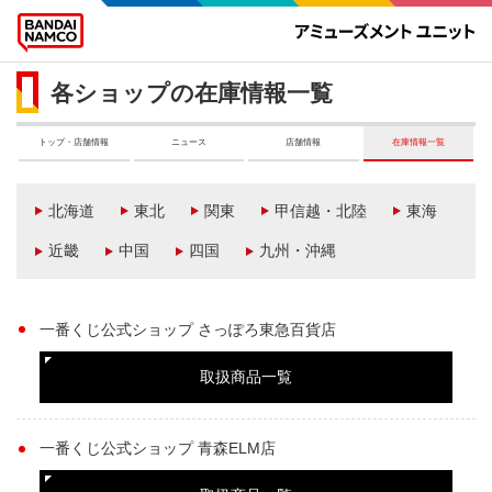
各ショップの在庫情報一覧
トップ・店舗情報
ニュース
店舗情報
在庫情報一覧
北海道
東北
関東
甲信越・北陸
東海
近畿
中国
四国
九州・沖縄
一番くじ公式ショップ さっぽろ東急百貨店
取扱商品一覧
一番くじ公式ショップ 青森ELM店