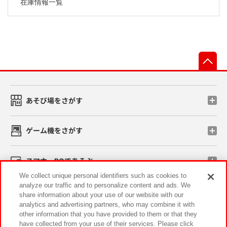
在庫情報一覧
先
あそび場をさがす
ゲーム機をさがす
スマホ・PCであそぶ
We collect unique personal identifiers such as cookies to
analyze our traffic and to personalize content and ads. We
イベント・キャンペーン
share information about your use of our website with our
analytics and advertising partners, who may combine it with
other information that you have provided to them or that they
have collected from your use of their services. Please click