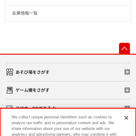
在庫情報一覧
先
あそび場をさがす
ゲーム機をさがす
スマホ・PCであそぶ
We collect unique personal identifiers such as cookies to
analyze our traffic and to personalize content and ads. We
イベント・キャンペーン
share information about your use of our website with our
analytics and advertising partners, who may combine it with