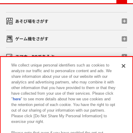
あそび場をさがす
ゲーム機をさがす
スマホ・PCであそぶ
We collect unique personal identifiers such as cookies to
analyze our traffic and to personalize content and ads. We
イベント・キャンペーン
share information about your use of our website with our
analytics and advertising partners, who may combine it with
other information that you have provided to them or that they
have collected from your use of their services. Please click
"
here
" to see more details about how we use cookies and
関連会社
サステナビリティ
サイトポリシー
the retention period of each cookie. You have the right to opt
out of our sharing of your information with our partners.
プライバシーポリシー
ウェブアクセシビリティ方針と検証結果
Please click [Do Not Share My Personal Information] to
exercise your right.
お取引先さまとともに
食品のご提供について
カスタマーハラスメント対応方針
よくあるご質問・お問い合わせ
Please note that even if you have enabled the opt-out