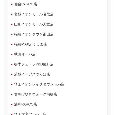
仙台PARCO店
宮城イオンモール名取店
山形イオンモール天童店
福島イオンタウン郡山店
福島MAXふくしま店
秋田オーパ店
栃木フェドラP&D佐野店
茨城イーアスつくば店
埼玉イオンレイクタウンmori店
群馬けやきウォーク前橋店
浦和PARCO店
埼玉大宮アルシェ店