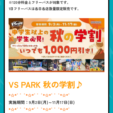
※120分料金とフリーパスが対象です。
1日フリーパスは各日各店数量限定販売です。
VS PARK 秋の学割♪
*☆*ﾟ ゜ﾟ*☆*ﾟ ゜ﾟ*☆*ﾟ ゜ﾟ*☆*ﾟ
実施期間：9月2日(月)～11月17日(日)
*☆*ﾟ ゜ﾟ*☆*ﾟ ゜ﾟ*☆*ﾟ ゜ﾟ*☆*ﾟ