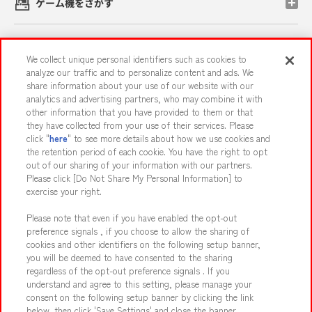
ゲーム機をさがす
スマホ・PCであそぶ
We collect unique personal identifiers such as cookies to
analyze our traffic and to personalize content and ads. We
share information about your use of our website with our
イベント・キャンペーン
analytics and advertising partners, who may combine it with
other information that you have provided to them or that
they have collected from your use of their services. Please
click "
here
" to see more details about how we use cookies and
the retention period of each cookie. You have the right to opt
関連会社
サステナビリティ
サイトポリシー
out of our sharing of your information with our partners.
プライバシーポリシー
ウェブアクセシビリティ方針と検証結果
Please click [Do Not Share My Personal Information] to
exercise your right.
お取引先さまとともに
食品のご提供について
Please note that even if you have enabled the opt-out
カスタマーハラスメント対応方針
よくあるご質問・お問い合わせ
preference signals , if you choose to allow the sharing of
cookies and other identifiers on the following setup banner,
you will be deemed to have consented to the sharing
regardless of the opt-out preference signals . If you
understand and agree to this setting, please manage your
consent on the following setup banner by clicking the link
below, then click 'Save Settings' and close the banner.