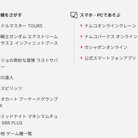
ム機をさがす
スマホ・PCであそぶ
ドルマスター TOURS
ナムコオンラインクレーン
動戦士ガンダム エクストリーム
ナムコパークス オンライ
ーサス２ インフィニットブース
ガシャポンオンライン
公式スマートフォンアプリ
ョジョの奇妙な冒険 ラストサバ
バー
鼓の達人
りスピリッツ
リオカート アーケードグランプ
X
岸ミッドナイト マキシマムチュ
 6RR PLUS
の他 ゲーム機一覧