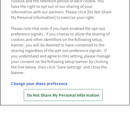
cookies and the retention period of each cookie. You
have the right to opt out of our sharing of your
2026.7.10
information with our partners. Please click [Do Not Share
My Personal Information] to exercise your right.
「仮面ライダーカブトワールド 20th CAST
OFF」開催！｜博多会場(9/19～11/23)
Please note that even if you have enabled the opt-out
preference signals , if you choose to allow the sharing of
2026.7.6
cookies and other identifiers on the following setup
banner, you will be deemed to have consented to the
『アニメ「鬼滅の刃」-鬼之棲街-』開催！｜博
sharing regardless of the opt-out preference signals . If
多(10/30～11/23)
you understand and agree to this setting, please manage
your consent on the following setup banner by clicking
2026.6.10
the link below, then click 'Save Settings' and close the
アニメ「家庭教師ヒットマンREBORN!」 in
banner.
NAMJATOWN ～20th anniversary エディショ
ン～ 開催！｜博多(9/18～10/18)
Change your share preference
2026.5.21
Do Not Share My Personal Information
『アニメ「鬼滅の刃」追憶回廊ノ導』開催！｜
博多会場(10/30～1/11)
2026.4.7
「ブルーロック in NAMJATOWN 2026～蝶舞う