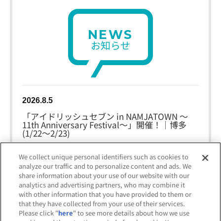
NEWS
お知らせ
2026.8.5
「アイドリッシュセブン in NAMJATOWN ～
11th Anniversary Festival～」開催！｜博多
(1/22～2/23)
2026.8.4
We collect unique personal identifiers such as cookies to
analyze our traffic and to personalize content and ads. We
「PERSONA Memoria」開催！｜博多会場(3/5
～4/4)
share information about your use of our website with our
analytics and advertising partners, who may combine it
with other information that you have provided to them or
2026.7.16
that they have collected from your use of their services.
「JUJUTSU KAISEN WORLD」開催！｜博多会
Please click "
here
" to see more details about how we use
場(12/4～2/23)