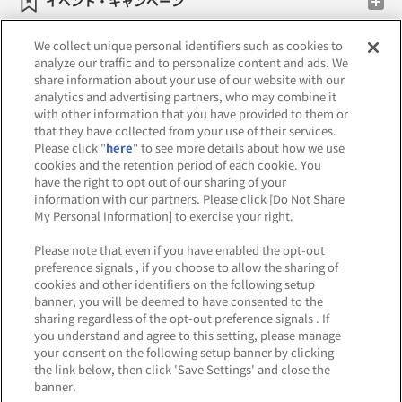
イベント・キャンペーン
We collect unique personal identifiers such as cookies to
analyze our traffic and to personalize content and ads. We
share information about your use of our website with our
関連会社
サステナビリティ
サイトポリシー
analytics and advertising partners, who may combine it
with other information that you have provided to them or
プライバシーポリシー
that they have collected from your use of their services.
Please click "
here
" to see more details about how we use
ウェブアクセシビリティ方針と検証結果
cookies and the retention period of each cookie. You
have the right to opt out of our sharing of your
お取引先さまとともに
食品のご提供について
information with our partners. Please click [Do Not Share
My Personal Information] to exercise your right.
カスタマーハラスメント対応方針
Please note that even if you have enabled the opt-out
よくあるご質問・お問い合わせ
preference signals , if you choose to allow the sharing of
cookies and other identifiers on the following setup
banner, you will be deemed to have consented to the
sharing regardless of the opt-out preference signals . If
you understand and agree to this setting, please manage
your consent on the following setup banner by clicking
the link below, then click 'Save Settings' and close the
banner.
©Bandai Namco Amusement Inc.