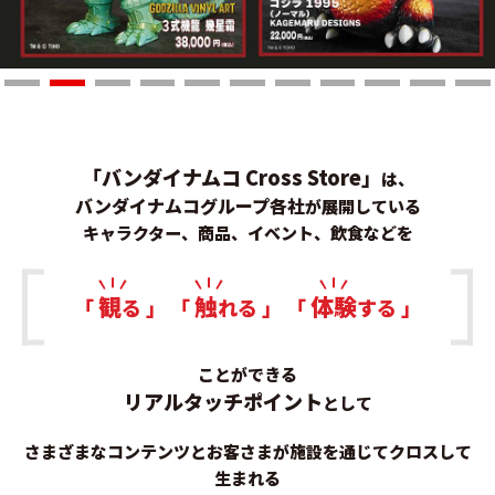
「バンダイナムコ
Cross Store
」
は、
バンダイナムコグループ各社
が展開している
キャラクター、商品、イベント、飲食などを
観
触
体験
「
る 」 「
れる 」 「
する 」
ことができる
リアルタッチポイント
として
さまざまなコンテンツとお客さまが施設を通じてクロスして
生まれる