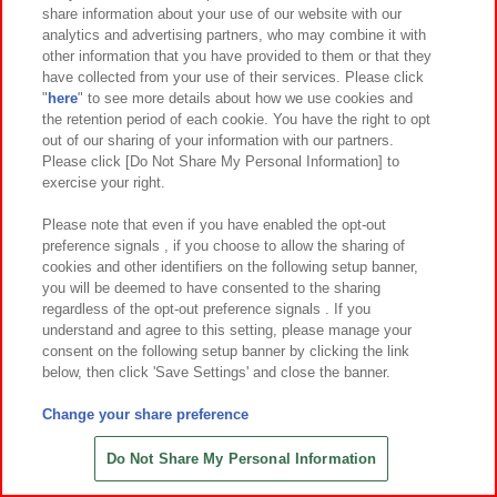
写真と実際の商品とは異なる場合がございますのでご了承ください。
share information about your use of our website with our
このホームページに掲載されているすべての画像、文章、データ等の無断転用、転
analytics and advertising partners, who may combine it with
載はお断りします。
other information that you have provided to them or that they
掲載している商品が品切れの際はご容赦ください。
先
have collected from your use of their services. Please click
"
here
" to see more details about how we use cookies and
the retention period of each cookie. You have the right to opt
out of our sharing of your information with our partners.
あそび場をさがす
Please click [Do Not Share My Personal Information] to
exercise your right.
Please note that even if you have enabled the opt-out
ゲーム機をさがす
preference signals , if you choose to allow the sharing of
cookies and other identifiers on the following setup banner,
you will be deemed to have consented to the sharing
スマホ・PCであそぶ
regardless of the opt-out preference signals . If you
understand and agree to this setting, please manage your
consent on the following setup banner by clicking the link
イベント・キャンペーン
below, then click 'Save Settings' and close the banner.
Change your share preference
Do Not Share My Personal Information
関連会社
サステナビリティ
サイトポリシー