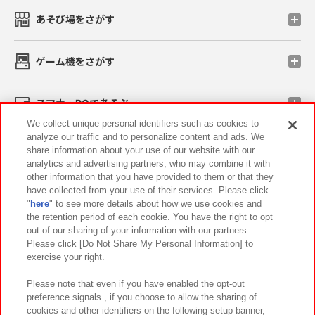
あそび場をさがす
ゲーム機をさがす
スマホ・PCであそぶ
We collect unique personal identifiers such as cookies to
analyze our traffic and to personalize content and ads. We
イベント・キャンペーン
share information about your use of our website with our
analytics and advertising partners, who may combine it with
other information that you have provided to them or that they
have collected from your use of their services. Please click
"
here
" to see more details about how we use cookies and
関連会社
サステナビリティ
サイトポリシー
the retention period of each cookie. You have the right to opt
out of our sharing of your information with our partners.
プライバシーポリシー
ウェブアクセシビリティ方針と検証結果
Please click [Do Not Share My Personal Information] to
exercise your right.
お取引先さまとともに
食品のご提供について
カスタマーハラスメント対応方針
よくあるご質問・お問い合わせ
Please note that even if you have enabled the opt-out
preference signals , if you choose to allow the sharing of
cookies and other identifiers on the following setup banner,