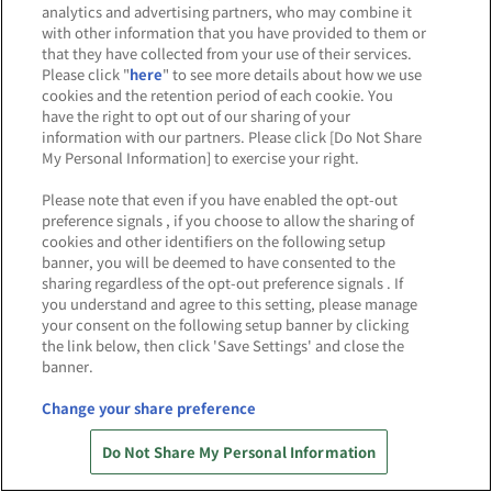
analytics and advertising partners, who may combine it
with other information that you have provided to them or
that they have collected from your use of their services.
Please click "
here
" to see more details about how we use
cookies and the retention period of each cookie. You
have the right to opt out of our sharing of your
information with our partners. Please click [Do Not Share
My Personal Information] to exercise your right.
Please note that even if you have enabled the opt-out
preference signals , if you choose to allow the sharing of
cookies and other identifiers on the following setup
banner, you will be deemed to have consented to the
sharing regardless of the opt-out preference signals . If
コミカライズ記念『機動戦士ガンダム 水星の魔女』 メカ
you understand and agree to this setting, please manage
ぐるみ プリントまつり開催！！
your consent on the following setup banner by clicking
the link below, then click 'Save Settings' and close the
2025.12.17 ～ 2026.08.30
banner.
東京
博多
Change your share preference
Do Not Share My Personal Information