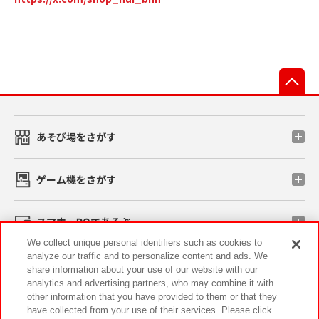
先
あそび場をさがす
ゲーム機をさがす
スマホ・PCであそぶ
We collect unique personal identifiers such as cookies to
analyze our traffic and to personalize content and ads. We
イベント・キャンペーン
share information about your use of our website with our
analytics and advertising partners, who may combine it with
other information that you have provided to them or that they
have collected from your use of their services. Please click