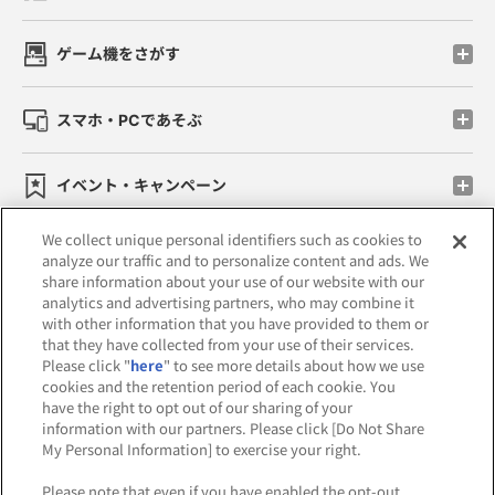
ゲーム機をさがす
スマホ・PCであそぶ
イベント・キャンペーン
We collect unique personal identifiers such as cookies to
analyze our traffic and to personalize content and ads. We
share information about your use of our website with our
関連会社
サステナビリティ
サイトポリシー
analytics and advertising partners, who may combine it
with other information that you have provided to them or
プライバシーポリシー
that they have collected from your use of their services.
Please click "
here
" to see more details about how we use
ウェブアクセシビリティ方針と検証結果
cookies and the retention period of each cookie. You
have the right to opt out of our sharing of your
お取引先さまとともに
食品のご提供について
information with our partners. Please click [Do Not Share
My Personal Information] to exercise your right.
カスタマーハラスメント対応方針
Please note that even if you have enabled the opt-out