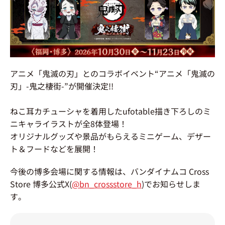
アニメ「鬼滅の刃」とのコラボイベント“アニメ「鬼滅の
刃」-鬼之棲街-”が開催決定!!
ねこ耳カチューシャを着用したufotable描き下ろしのミ
ニキャライラストが全8体登場！
オリジナルグッズや景品がもらえるミニゲーム、デザー
ト＆フードなどを展開！
今後の博多会場に関する情報は、バンダイナムコ Cross
Store 博多公式X(
@bn_crossstore_h
)でお知らせしま
す。