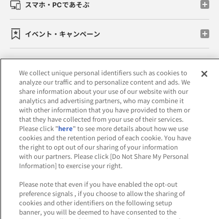
スマホ・PCであそぶ
イベント・キャンペーン
We collect unique personal identifiers such as cookies to
analyze our traffic and to personalize content and ads. We
関連会社
サステナビリティ
サイトポリシー
share information about your use of our website with our
analytics and advertising partners, who may combine it
プライバシーポリシー
with other information that you have provided to them or
that they have collected from your use of their services.
ウェブアクセシビリティ方針と検証結果
Please click "
here
" to see more details about how we use
cookies and the retention period of each cookie. You have
お取引先さまとともに
食品のご提供について
the right to opt out of our sharing of your information
with our partners. Please click [Do Not Share My Personal
カスタマーハラスメント対応方針
Information] to exercise your right.
よくあるご質問・お問い合わせ
Please note that even if you have enabled the opt-out
preference signals , if you choose to allow the sharing of
cookies and other identifiers on the following setup
banner, you will be deemed to have consented to the