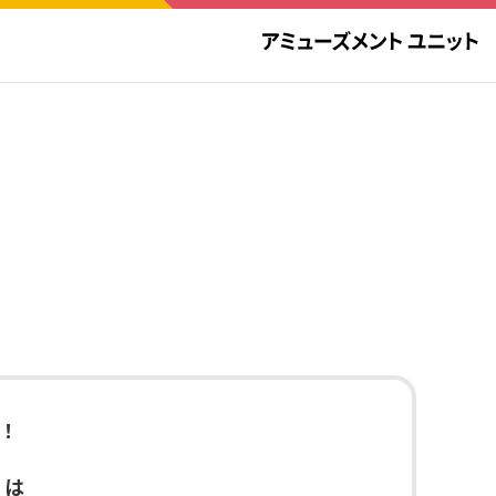
分！
』は