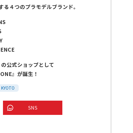
Sが展開する４つのプラモデルブランド。
NS
S
Y
RENCE
BEL』の公式ショップとして
L ZONE』が誕生！
KYOTO
SNS