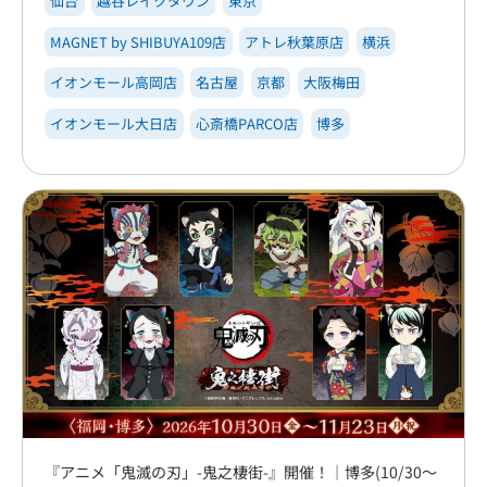
仙台
越谷レイクタウン
東京
MAGNET by SHIBUYA109店
アトレ秋葉原店
横浜
イオンモール高岡店
名古屋
京都
大阪梅田
イオンモール大日店
心斎橋PARCO店
博多
『アニメ「鬼滅の刃」-鬼之棲街-』開催！｜博多(10/30～