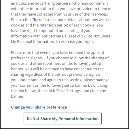
analytics and advertising partners, who may combine it
with other information that you have provided to them or
that they have collected from your use of their services.
Please click "
here
" to see more details about how we use
cookies and the retention period of each cookie. You
have the right to opt out of our sharing of your
information with our partners. Please click [Do Not Share
My Personal Information] to exercise your right.
Please note that even if you have enabled the opt-out
preference signals , if you choose to allow the sharing of
cookies and other identifiers on the following setup
banner, you will be deemed to have consented to the
sharing regardless of the opt-out preference signals . If
you understand and agree to this setting, please manage
your consent on the following setup banner by clicking
「shopぬい 出張店」が10月24日より「バンダイナムコ
the link below, then click 'Save Settings' and close the
Cross Store アトレ秋葉原店」に期間限定オープン！
banner.
2025.10.24
Change your share preference
アトレ秋葉原店
Do Not Share My Personal Information