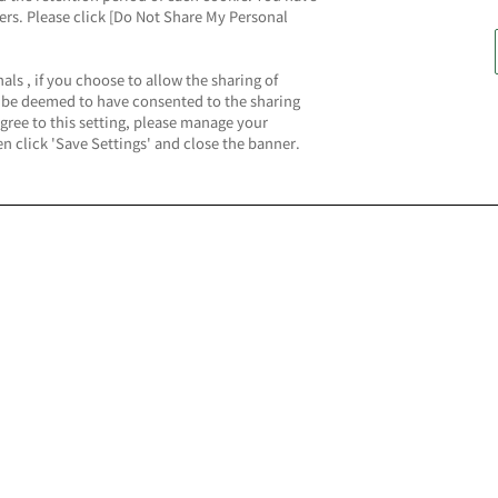
ners. Please click [Do Not Share My Personal
als , if you choose to allow the sharing of
ll be deemed to have consented to the sharing
agree to this setting, please manage your
n click 'Save Settings' and close the banner.
権利表記一覧を表示
機をさがす
スマホ・PCであそぶ
ドルマスター TOURS
ナムコオンラインクレーン
戦士ガンダム エクストリーム
ナムコパークス オンライン
サス２ インフィニットブース
ガシャポンオンライン
公式スマートフォンアプリ
ジョの奇妙な冒険 ラストサバ