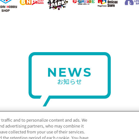
NEWS
お知らせ
 traffic and to personalize content and ads. We
and advertising partners, who may combine it
ave collected from your use of their services.
oss Store 越谷レイクタウン」6/14(土)オフィシャル
d the retention period of each cookie. You have