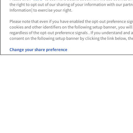
the right to opt out of our sharing of your information with our part
Information] to exercise your right.
Please note that even if you have enabled the opt-out preference sign
cookies and other identifiers on the following setup banner, you wi
regardless of the opt-out preference signals . If you understand and 
consent on the following setup banner by clicking the link below, the
Change your share preference
あそび場をさがす
ゲーム
施設・店舗検索
アイ
ゲームセンター
機動
バー
テーマパーク・ゆうえんち
ト
体験型ショップ
ジョ