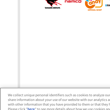
We collect unique personal identifiers such as cookies to analyze our
share information about your use of our website with our analytics 
with other information that you have provided to them or that they h
「バンダイナムコ Cr
2025.8.6
Please click "
here
" to see more details about how we use cookies an