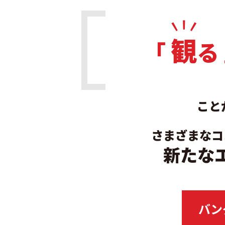
観
「
る
こと
さまざまなコ
新たな
バンダ