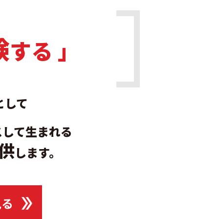
験
する 」
として
スして生まれる
供
します。
見る