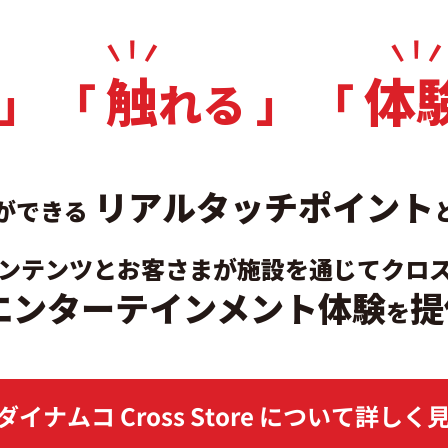
触
体
 」 「
れる 」 「
リアルタッチポイント
ができる
ンテンツとお客さまが施設を通じてクロ
エンターテインメント体験
提
を
イナムコ Cross Store
について
詳しく